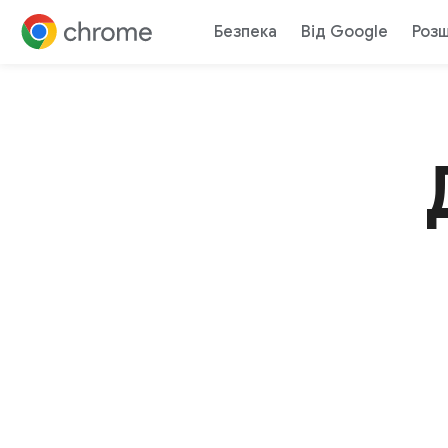
Безпека
Від Google
Роз
Перейти до контенту