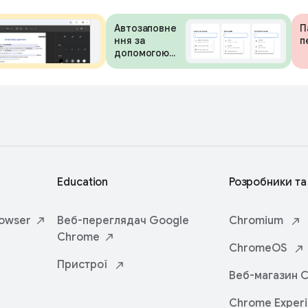
Автозаповне
П
ння за
п
допомогою
Google
Гаманця
Education
Розробники та
owser
Веб-переглядач Google
Chromium
Chrome
ChromeOS
Пристрої
Веб-магазин
C
Chrome
Exper