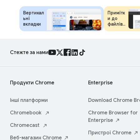
Вертикал
Примітк
ьні
и до
вкладки
файлів
PDF
Стежте за нами
Продукти Chrome
Enterprise
Інші платформи
Download Chrome
Br
Chromebook
Chrome Browser for
Enterprise
Chromecast
Пристрої
Chrome
Веб-магазин
Chrome