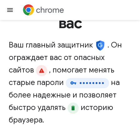
Скачать Chrome
вас
Ваш
главный
защитник
.
Он
ограждает
вас
от
опасных
сайтов
,
помогает
менять
старые
пароли
на
более
надежные
и
позволяет
быстро
удалять
историю
браузера.