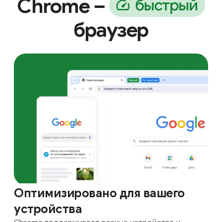
Chrome –
б
ы
с
т
р
ы
й
браузер
Оптимизировано для вашего
устройства