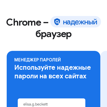
Chrome –
н
а
д
е
ж
н
ы
й
браузер
Ваши закладки, сохраненные пароли и другие
данные будут доступны вам на любом устройстве.
Просто войдите в Chrome.
МЕНЕДЖЕР ПАРОЛЕЙ
Используйте надежные
пароли на всех сайтах