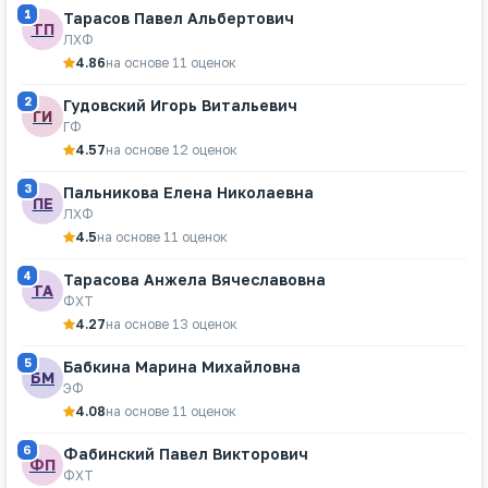
1
Тарасов Павел Альбертович
ТП
ЛХФ
4.86
на основе 11 оценок
2
Гудовский Игорь Витальевич
ГИ
ГФ
4.57
на основе 12 оценок
3
Пальникова Елена Николаевна
ПЕ
ЛХФ
4.5
на основе 11 оценок
4
Тарасова Анжела Вячеславовна
ТА
ФХТ
4.27
на основе 13 оценок
5
Бабкина Марина Михайловна
БМ
ЭФ
4.08
на основе 11 оценок
6
Фабинский Павел Викторович
ФП
ФХТ