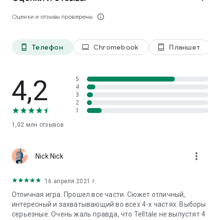
Процессор: четырехъядерный 1,5 ГГц
Память: 2 ГБ
Оценки и отзывы проверены
info_outline
Телефон
Chromebook
Планшет
phone_android
laptop
tablet_android
4,2
5
4
3
2
1
1,02 млн
отзывов
more_vert
Nick Nick
16 апреля 2021 г.
Отличная игра. Прошел все части. Сюжет отличный,
интересный и захватывающий во всех 4-х частях. Выборы
серьезные. Очень жаль правда, что Telltale не выпустят 4