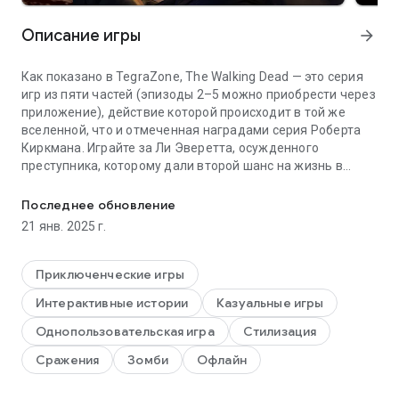
Описание игры
arrow_forward
Как показано в TegraZone, The Walking Dead — это серия
игр из пяти частей (эпизоды 2–5 можно приобрести через
приложение), действие которой происходит в той же
вселенной, что и отмеченная наградами серия Роберта
Киркмана. Играйте за Ли Эверетта, осужденного
преступника, которому дали второй шанс на жизнь в
Серия игр, получившая признание критиков и получившая бол
мире, опустошенном нежитью. С возвращением трупов к
жизни и выжившими, не останавливающимися ни перед
Последнее обновление
чем, чтобы сохранить свою безопасность, защита
21 янв. 2025 г.
осиротевшей девочки по имени Клементина может стать
для него искуплением в мире, превратившемся в ад.
Испытайте события, встречайтесь с людьми и посещайте
Приключенческие игры
места, которые предвещают историю заместителя
Интерактивные истории
Казуальные игры
шерифа Рика Граймса. Индивидуально разработанный
игровой опыт — действия, выбор и решения, которые вы
Однопользовательская игра
Стилизация
принимаете, повлияют на то, как будет развиваться ваша
Сражения
Зомби
Офлайн
история на протяжении всей серии.
• Отлично воспроизводится на NVIDIA SHIELD