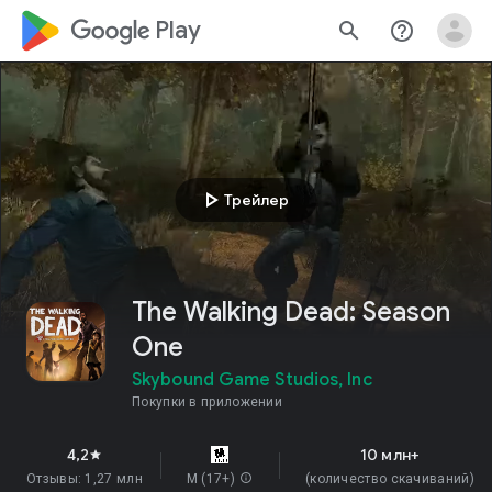
google_logo Play
search
help_outline
play_arrow
Трейлер
The Walking Dead: Season
One
Skybound Game Studios, Inc
Покупки в приложении
4,2
10 млн+
star
Отзывы: 1,27 млн
M (17+)
info
(количество скачиваний)