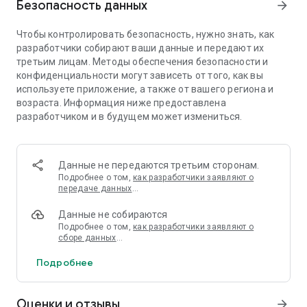
Безопасность данных
arrow_forward
• Обладатель более 90 наград «Игра года»
• Все пять отмеченных наградами эпизодов плюс
Чтобы контролировать безопасность, нужно знать, как
специальный эпизод «400 дней»
разработчики собирают ваши данные и передают их
• Выбор имеет значение: ваши решения меняют историю
третьим лицам. Методы обеспечения безопасности и
вокруг вас
конфиденциальности могут зависеть от того, как вы
• Сэкономьте более 25% на дополнительных эпизодах,
используете приложение, а также от вашего региона и
купив Season Pass и получив доступ к эпизодам 2–5, а
возраста. Информация ниже предоставлена
также специальному эпизоду «400 дней» немедленно
разработчиком и в будущем может измениться.
- - - -
СИСТЕМНЫЕ ТРЕБОВАНИЯ
Данные не передаются третьим сторонам.
Подробнее о том,
как разработчики заявляют о
передаче данных
…
Минимальные характеристики:
Графический процессор: Adreno 200 series, Mali-400 series,
Данные не собираются
PowerVR SGX540 или Tegra 3
Подробнее о том,
как разработчики заявляют о
Процессор: двухъядерный 1 ГГц
сборе данных
…
Память: 1 ГБ
Подробнее
Рекомендуемые характеристики:
Графический процессор: Adreno 300 series, Mali-T600
series, PowerVR SGX544 или Tegra 4
Оценки и отзывы
arrow_forward