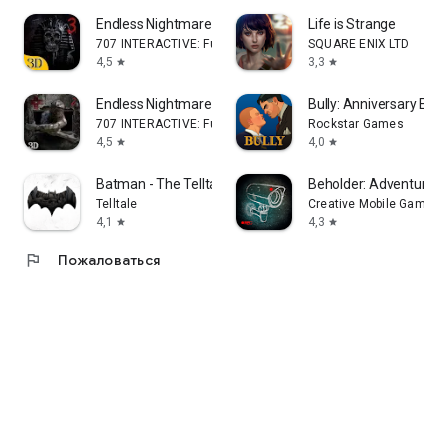
Endless Nightmare 3: Shrine
Life is Strange
707 INTERACTIVE: Fun Epic Casual Games
SQUARE ENIX LTD
4,5
3,3
star
star
Endless Nightmare 2: Hospital
Bully: Anniversary Edit
707 INTERACTIVE: Fun Epic Casual Games
Rockstar Games
4,5
4,0
star
star
Batman - The Telltale Series
Beholder: Adventure
Telltale
Creative Mobile Games
4,1
4,3
star
star
flag
Пожаловаться