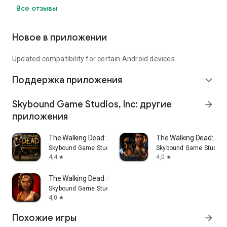
Все отзывы
Новое в приложении
Updated compatibility for certain Android devices.
Поддержка приложения
expand_more
Skybound Game Studios, Inc: другие
arrow_forward
приложения
The Walking Dead: Season Two
The Walking Dead: A N
Skybound Game Studios, Inc
Skybound Game Studios,
4,4
4,0
star
star
The Walking Dead: Michonne
Skybound Game Studios, Inc
4,0
star
Похожие игры
arrow_forward