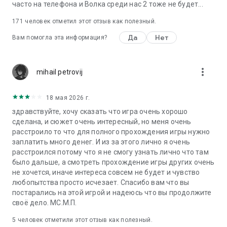
часто на телефона и Волка среди нас 2 тоже не будет...
171
человек отметил этот отзыв как полезный.
Да
Нет
Вам помогла эта информация?
more_vert
mihail petrovij
18 мая 2026 г.
здравствуйте, хочу сказать что игра очень хорошо
сделана, и сюжет очень интересный, но меня очень
расстроило то что для полного прохождения игры нужно
заплатить много денег. И из за этого лично я очень
расстроился потому что я не смогу узнать лично что там
было дальше, а смотреть прохождение игры других очень
не хочется, иначе интереса совсем не будет и чувство
любопытства просто исчезает. Спасибо вам что вы
постарались на этой игрой и надеюсь что вы продолжите
своё дело. МС.М.П.
5
человек отметили этот отзыв как полезный.