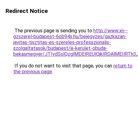
Redirect Notice
The previous page is sending you to
http://www.xn--
gzszerel-budapest-6ob94s.hu/bejegyzes/gazkazan-
javitas-tisztitas-es-szereles-professzionalis-
szolgaltatasok/budapest/iii-kerulet-obuda-
bekasmegyer/JTIydSslQzglMDElREUlQjklRDAlMEIl
If you do not want to visit that page, you can
return to
the previous page
.