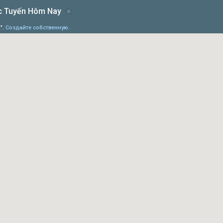
ực Tuyến Hôm Nay
".
Создайте собственную.