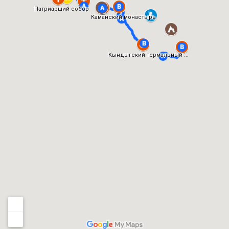
Патриарший собор
Каманский монастырь
Кындыгский термальный ...