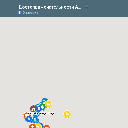
Достопримечательности Абхазии на карте
Описание
Гегский водопад