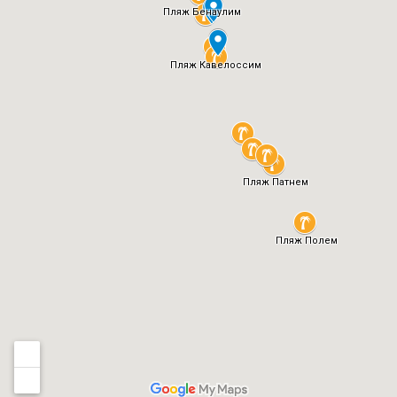
Пляж Бенаулим
Пляж Кавелоссим
Пляж Патнем
Пляж Полем