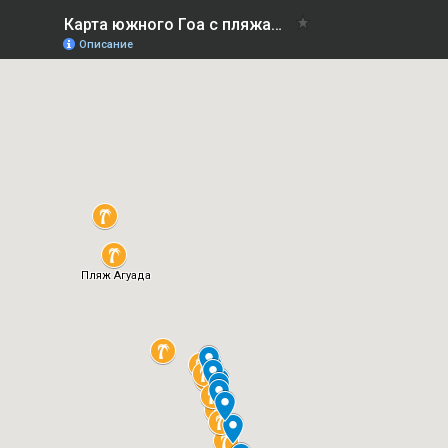
Карта южного Гоа с пляжами и отелями на русском языке
Описание
Пляж Агуада