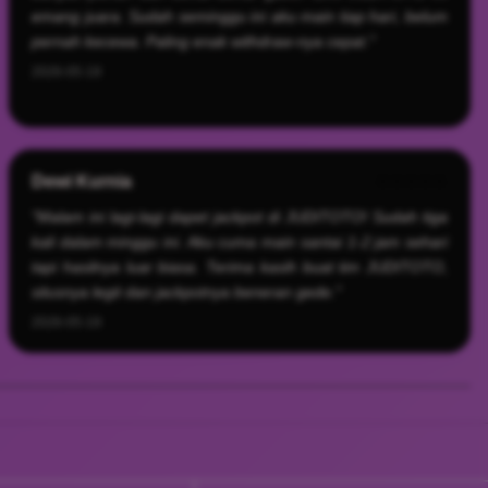
emang juara. Sudah seminggu ini aku main tiap hari, belum
pernah kecewa. Paling enak withdraw-nya cepat."
2026-05-19
Dewi Kurnia
⭐️⭐️⭐️⭐️⭐️
"Malam ini lagi-lagi dapet jackpot di JUDITOTO! Sudah tiga
kali dalam minggu ini. Aku cuma main santai 1-2 jam sehari
tapi hasilnya luar biasa. Terima kasih buat tim JUDITOTO,
situsnya legit dan jackpotnya beneran gede."
2026-05-19