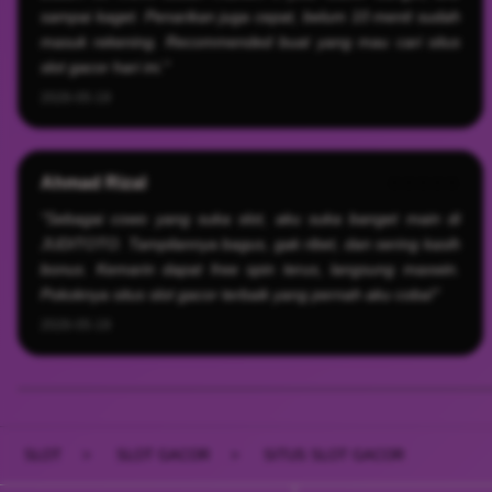
sampai kaget. Penarikan juga cepat, belum 10 menit sudah
masuk rekening. Recommended buat yang mau cari situs
slot gacor hari ini."
2026-05-19
Ahmad Rizal
⭐️⭐️⭐️⭐️⭐️
"Sebagai cowo yang suka slot, aku suka banget main di
JUDITOTO. Tampilannya bagus, gak ribet, dan sering kasih
bonus. Kemarin dapat free spin terus, langsung maxwin.
Pokoknya situs slot gacor terbaik yang pernah aku coba!"
2026-05-19
SLOT
>
SLOT GACOR
>
SITUS SLOT GACOR
Footer Navigation