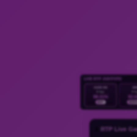
Layer Popup Close
LIVE RTP JUDITOTO
HARI INI
MI
8 Agu
9 A
98.31%
92.
HOT
NOR
RTP Live Ga