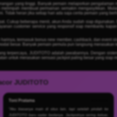
angan yang tinggi. Banyak pemain melaporkan pengalaman ma
s melimpah membuat permainan semakin mengasyikkan. Mulai dar
ini. Tidak heran jika setiap hari ada saja cerita pemain yang
t. Cukup beberapa menit, akun Anda sudah siap digunakan. D
ayanan customer service yang responsif siap membantu kapan
harinya, termasuk bonus new member, cashback, dan event sl
odal besar. Banyak pemain pemula pun langsung merasakan k
i yang terpercaya, JUDITOTO adalah jawabannya. Dengan siste
tan untuk merasakan sensasi jackpot paling besar yang siap m
Gacor JUDITOTO
Toni Pratama
⭐️⭐️⭐️⭐️⭐️
"Aku biasanya main di situs lain, tapi setelah pindah ke
JUDITOTO baru sadar bedanya. Jackpotnya sering keluar,