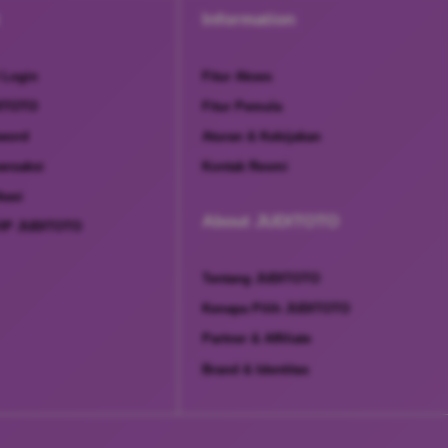
Information
 Login
Fitur Akses
DITOTO
Fitur Pemula
word
Aturan & Kebijakan
ansaksi
Kontak Resmi
ikasi
About JUDITOTO
IP JUDITOTO
Tentang JUDITOTO
Kenapa Pilih JUDITOTO
Partner & Affiliate
Brand & Identitas