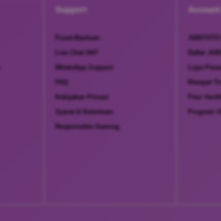
Support
Account
Pusat Bantuan
JUDITOTO
Live Chat 24/7
Daftar JU
k
WhatsApp Support
Lupa Pass
FAQ
Riwayat Tr
Kebijakan Privasi
Fitur Verif
Syarat & Ketentuan
Program V
Responsible Gaming