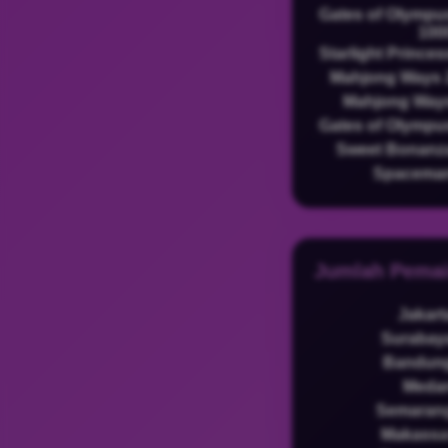
Gates of Olympu
100
Starlight Princes
Mahjong Ways 
Mahjong Way
Gates of Olympu
Sweet Bonanz
Spacema
Jumlah Pemain
Jakart
Surabay
Bandun
Meda
Semaran
Makassa